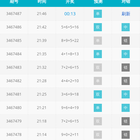
期号
时间
开奖
预测
对错
00
:
13
刷新
3467487
21:46
单
3467486
21:42
5+6+5=16
双
中
3467485
21:39
8+9+5=22
单
错
3467484
21:35
4+1+8=13
单
中
3467483
21:32
7+2+6=15
双
错
3467482
21:28
4+4+2=10
单
错
3467481
21:25
3+6+9=18
双
中
3467480
21:21
9+6+4=19
单
中
3467479
21:18
7+2+6=15
双
错
3467478
21:14
9+0+2=11
双
错