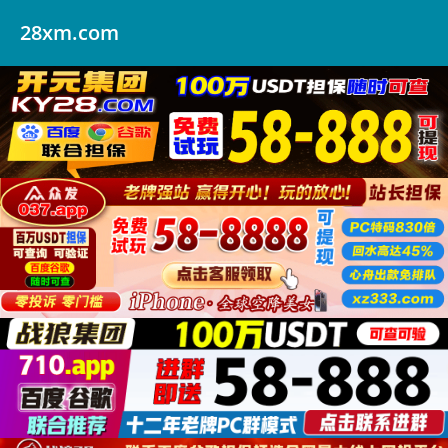
28xm.com